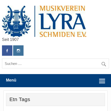
Skip
to
content
Seit 1907
Musikverein Lyra Schmiden e.V.
Menü
Etn Tags