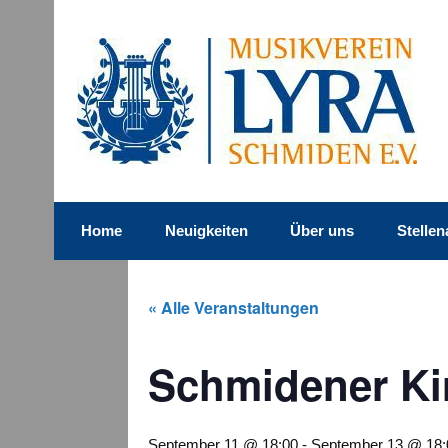
Skip
to
content
Musikverein Lyra Sc
Home
Neuigkeiten
Über uns
Stelle
« Alle Veranstaltungen
Schmidener Ki
September 11 @ 18:00
-
September 13 @ 18: