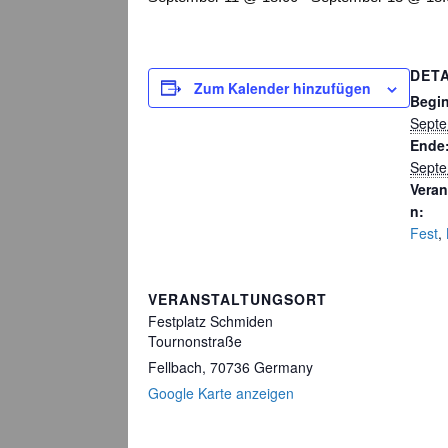
DETA
Zum Kalender hinzufügen
Begi
Septe
Ende
Septe
Veran
n:
Fest
,
VERANSTALTUNGSORT
Festplatz Schmiden
Tournonstraße
Fellbach
,
70736
Germany
Google Karte anzeigen