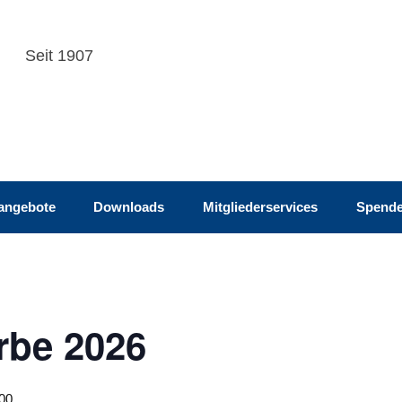
hmiden e.V.
Seit 1907
nangebote
Downloads
Mitgliederservices
Spend
rbe 2026
00