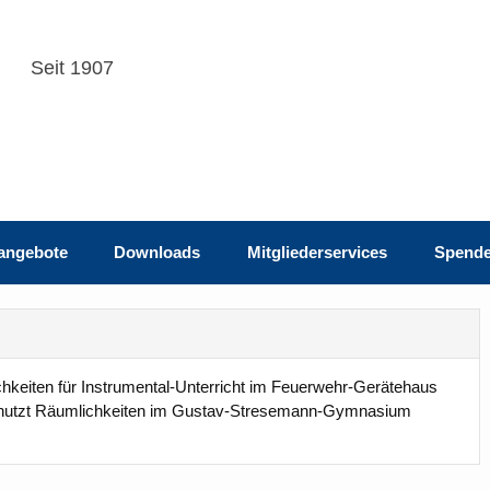
hmiden e.V.
Seit 1907
nangebote
Downloads
Mitgliederservices
Spend
hkeiten für Instrumental-Unterricht im Feuerwehr-Gerätehaus
nd nutzt Räumlichkeiten im Gustav-Stresemann-Gymnasium