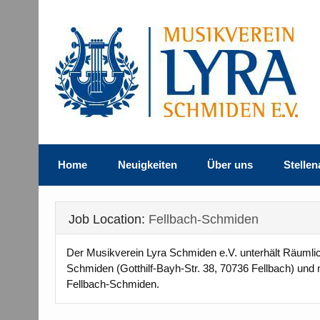
Skip
to
content
Musikverein Lyra Sc
Home
Neuigkeiten
Über uns
Stelle
Job Location:
Fellbach-Schmiden
Der Musikverein Lyra Schmiden e.V. unterhält Räumlic
Schmiden (Gotthilf-Bayh-Str. 38, 70736 Fellbach) u
Fellbach-Schmiden.