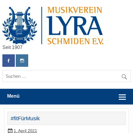
Skip
to
content
Seit 1907
Musikverein Lyra Schmiden e.V.
Menü
#fitFürMusik
1. April 2021